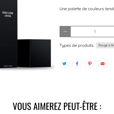
Une palette de couleurs tend
Quantité
Types de produits:
Rouge à lè
VOUS AIMEREZ PEUT-ÊTRE :