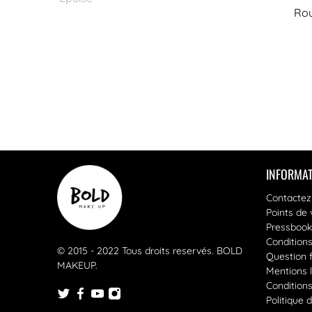
Rou
INFORMAT
Contactez
Points de 
Pressbook
Condition
© 2015 - 2022 Tous droits reservés.
BOLD
Question 
MAKEUP
.
Mentions 
Conditions 
Politique