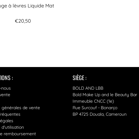
ge à lèvres Liquide Mat
€20,50
IONS :
SIÈGE :
-nous
BOLD AND LBB
vente
Bold Make Up and le Beauty Bar
Immeuble CNCC (1e)
s générales de vente
Rue Surcouf - Bonanjo
fréquentes
BP 4725 Douala, Cameroun
légales
d'utilisation
 de remboursement