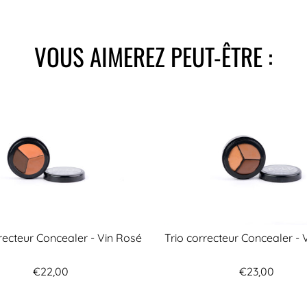
VOUS AIMEREZ PEUT-ÊTRE :
rrecteur Concealer - Vin Rosé
Trio correcteur Concealer - 
€22,00
€23,00