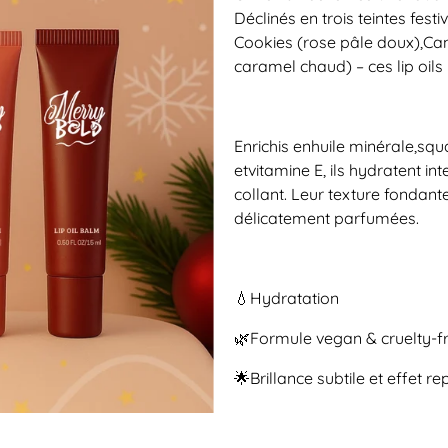
Déclinés en trois teintes fest
Cookies
(rose pâle doux),
Ca
caramel chaud) – ces lip oil
Enrichis en
huile minérale
,
squ
et
vitamine E
, ils hydratent i
collant. Leur texture fondante
délicatement parfumées.
💧
Hydratation
🌿
Formule vegan & cruelty-f
🌟
Brillance subtile et effet r