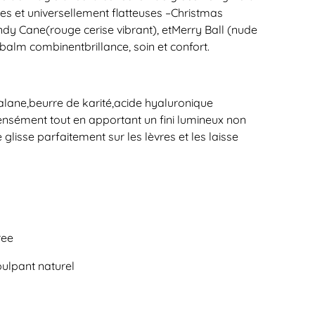
ives et universellement flatteuses –
Christmas
ndy Cane
(rouge cerise vibrant), et
Merry Ball
(nude
s balm combinent
brillance, soin et confort
.
alane
,
beurre de karité
,
acide hyaluronique
ntensément tout en apportant un fini lumineux non
 glisse parfaitement sur les lèvres et les laisse
ree
epulpant naturel