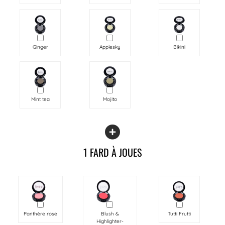
Ginger
Applesky
Bikini
Mint tea
Mojito
1 FARD À JOUES
Panthère rose
Blush &
Tutti Frutti
Highlighter-