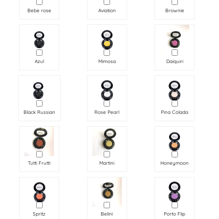
Bebe rose
Aviation
Brownie
Azul
Mimosa
Daiquiri
Black Russian
Rose Pearl
Pina Colada
Tutti Frutti
Martini
Honeymoon
Spritz
Belini
Porto Flip