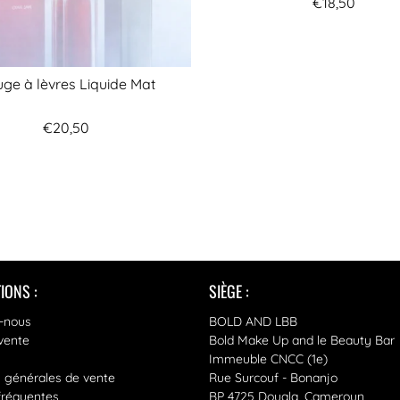
€18,50
ge à lèvres Liquide Mat
€20,50
IONS :
SIÈGE :
-nous
BOLD AND LBB
vente
Bold Make Up and le Beauty Bar
Immeuble CNCC (1e)
s générales de vente
Rue Surcouf - Bonanjo
fréquentes
BP 4725 Douala, Cameroun