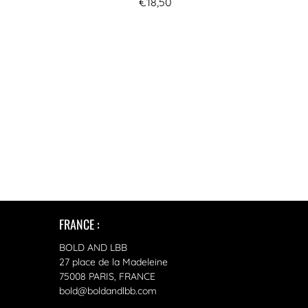
€18,50
FRANCE :
BOLD AND LBB
27 place de la Madeleine
75008 PARIS, FRANCE
bold@boldandlbb.com