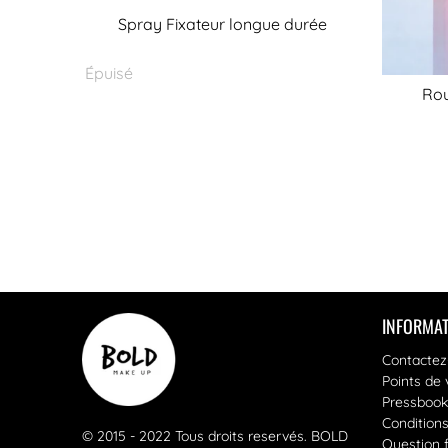
Spray Fixateur longue durée
Épuisé
Rou
INFORMAT
Contactez
Points de 
Pressbook
Condition
© 2015 - 2022 Tous droits reservés.
BOLD
Question 