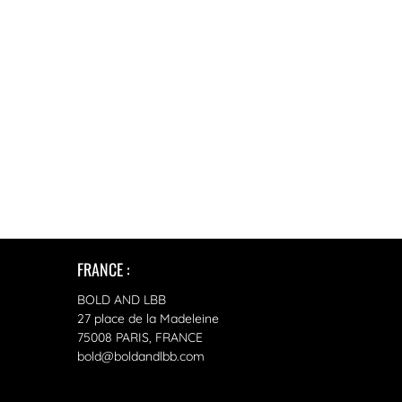
FRANCE :
BOLD AND LBB
27 place de la Madeleine
75008 PARIS, FRANCE
bold@boldandlbb.com