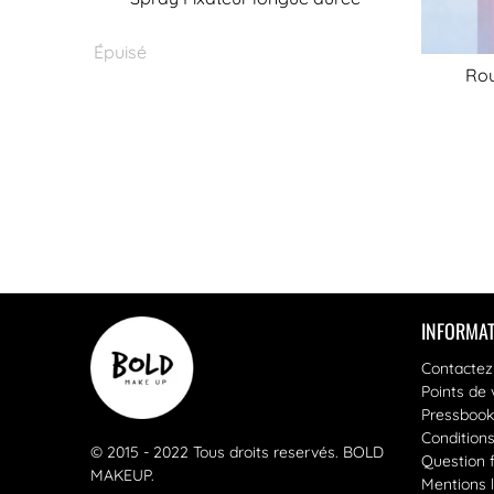
Épuisé
Rou
INFORMAT
Contactez
Points de 
Pressbook
Condition
© 2015 - 2022 Tous droits reservés.
BOLD
Question 
MAKEUP
.
Mentions 