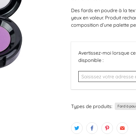
Des fards en poudre à la tex
yeux en valeur. Produit rech
composition d’une palette pe
Saisissez
Avertissez-moi lorsque ce
votre
disponible :
adresse
e-
mail...
Types de produits:
Fard à pau