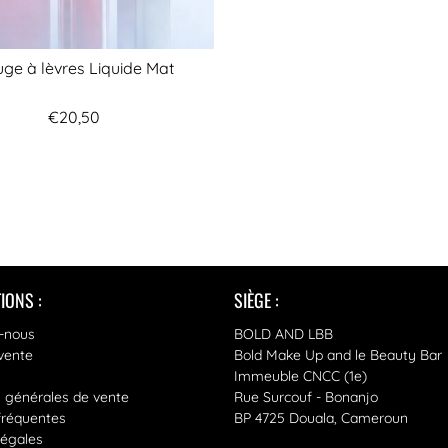
ge à lèvres Liquide Mat
€20,50
IONS :
SIÈGE :
-nous
BOLD AND LBB
vente
Bold Make Up and le Beauty Bar
Immeuble CNCC (1e)
s générales de vente
Rue Surcouf - Bonanjo
fréquentes
BP 4725 Douala, Cameroun
légales