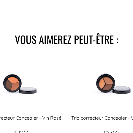
VOUS AIMEREZ PEUT-ÊTRE :
rrecteur Concealer - Vin Rosé
Trio correcteur Concealer - 
€22,00
€23,00