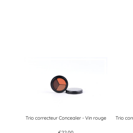
Trio correcteur Concealer - Vin rouge
Trio co
€22,00