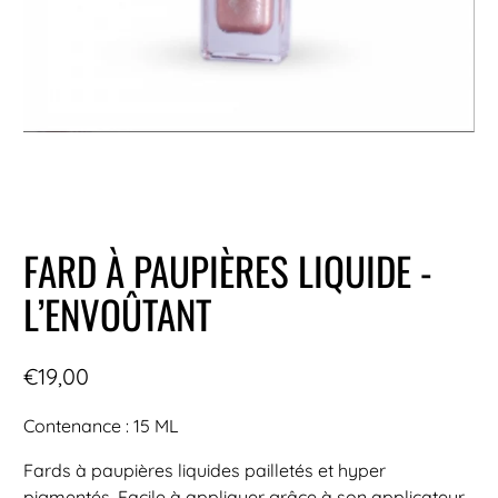
FARD À PAUPIÈRES LIQUIDE -
L’ENVOÛTANT
€19,00
Contenance : 15 ML
Fards à paupières liquides pailletés et hyper
pigmentés. Facile à appliquer grâce à son applicateur