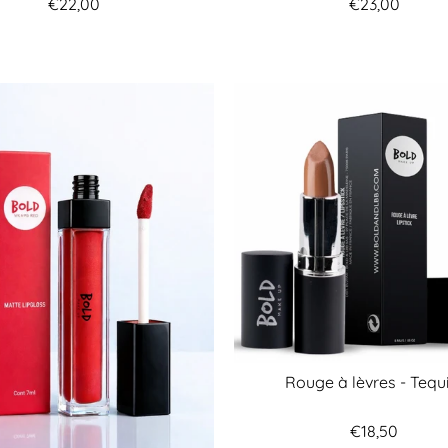
€22,00
€23,00
Rouge à lèvres - Tequ
€18,50