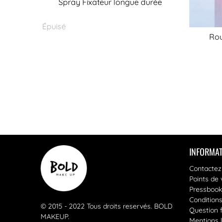
Spray Fixateur longue durée
Épuisé
Rou
INFORMAT
Contactez
Points de 
Pressbook
Condition
© 2015 - 2022 Tous droits reservés.
BOLD
Question 
MAKEUP
.
Mentions 