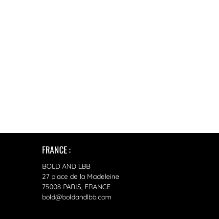
FRANCE :
BOLD AND LBB
27 place de la Madeleine
75008 PARIS, FRANCE
bold@boldandlbb.com