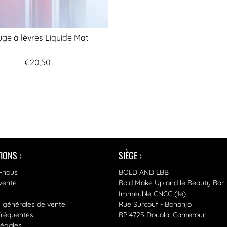
ge à lèvres Liquide Mat
€20,50
IONS :
SIÈGE :
-nous
BOLD AND LBB
vente
Bold Make Up and le Beauty Bar
Immeuble CNCC (1e)
s générales de vente
Rue Surcouf - Bonanjo
fréquentes
BP 4725 Douala, Cameroun
légales