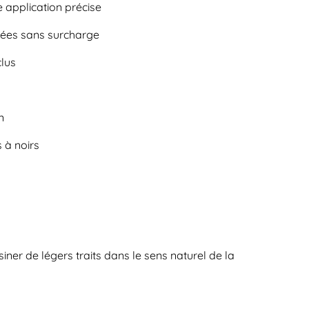
 application précise
mées sans surcharge
clus
n
 à noirs
iner de légers traits dans le sens naturel de la