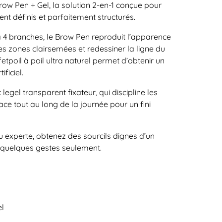
row Pen + Gel
, la solution 2-en-1 conçue pour
ent définis et parfaitement structurés.
à 4 branches
, le Brow Pen reproduit l’apparence
es zones clairsemées et redessiner la ligne du
fet
poil à poil ultra naturel
permet d’obtenir un
ificiel.
 le
gel transparent fixateur
, qui discipline les
lace tout au long de la journée pour un fini
experte, obtenez des sourcils dignes d’un
 quelques gestes seulement.
el