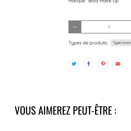
Marque :
Bold Make Up
Quantité
Types de produits:
Type inco
VOUS AIMEREZ PEUT-ÊTRE :