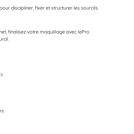
ur discipliner, fixer et structurer les sourcils.
net, finalisez votre maquillage avec le
Pro
rcil.
-1
rs