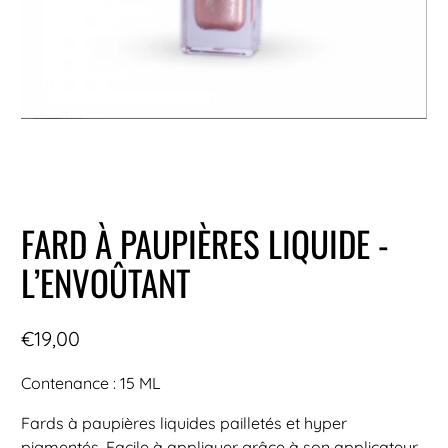
FARD À PAUPIÈRES LIQUIDE -
L’ENVOÛTANT
€19,00
Contenance : 15 ML
Fards à paupières liquides pailletés et hyper
pigmentés. Facile à appliquer grâce à son applicateur