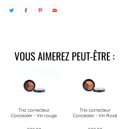
VOUS AIMEREZ PEUT-ÊTRE :
Trio correcteur
Trio correcteur
Concealer - Vin rouge
Concealer - Vin Rosé