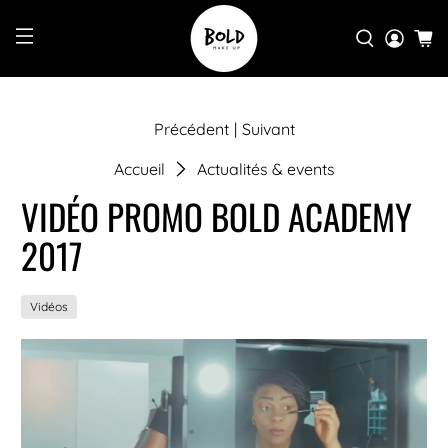
Précédent
|
Suivant
Accueil
Actualités & events
VIDÉO PROMO BOLD ACADEMY
2017
Vidéos