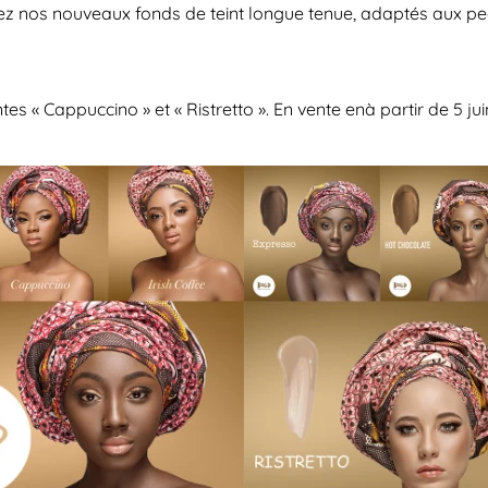
ez nos nouveaux fonds de teint longue tenue, adaptés aux peau
tes « Cappuccino » et « Ristretto ». En vente en
à partir de 5 ju