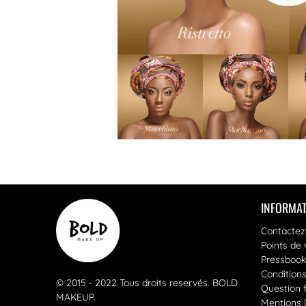
INFORMAT
Contactez
Points de 
Pressbook
Condition
© 2015 - 2022 Tous droits reservés.
BOLD
Question 
MAKEUP
.
Mentions 