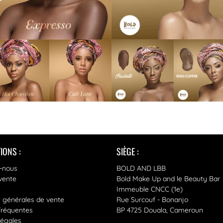
IONS :
SIÈGE :
-nous
BOLD AND LBB
vente
Bold Make Up and le Beauty Bar
Immeuble CNCC (1e)
s générales de vente
Rue Surcouf - Bonanjo
fréquentes
BP 4725 Douala, Cameroun
légales