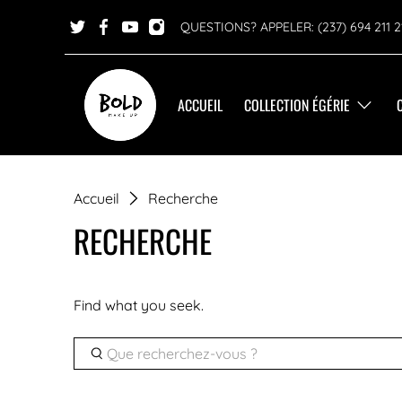
QUESTIONS? APPELER: (237) 694 211 2
ACCUEIL
COLLECTION ÉGÉRIE
Accueil
Recherche
RECHERCHE
Find what you seek.
Que
recherchez-
vous