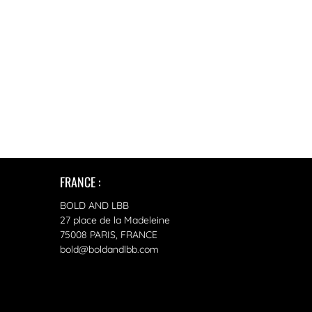
FRANCE :
BOLD AND LBB
27 place de la Madeleine
75008 PARIS, FRANCE
bold@boldandlbb.com