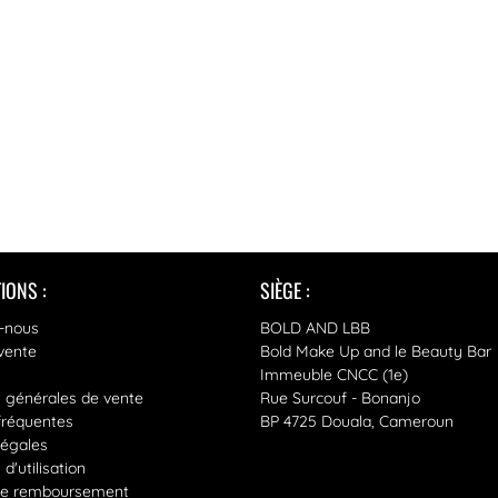
IONS :
SIÈGE :
-nous
BOLD AND LBB
vente
Bold Make Up and le Beauty Bar
Immeuble CNCC (1e)
s générales de vente
Rue Surcouf - Bonanjo
fréquentes
BP 4725 Douala, Cameroun
légales
d'utilisation
 de remboursement